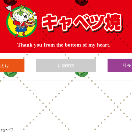
焼とは
店舗案内
社長
よね〜♡