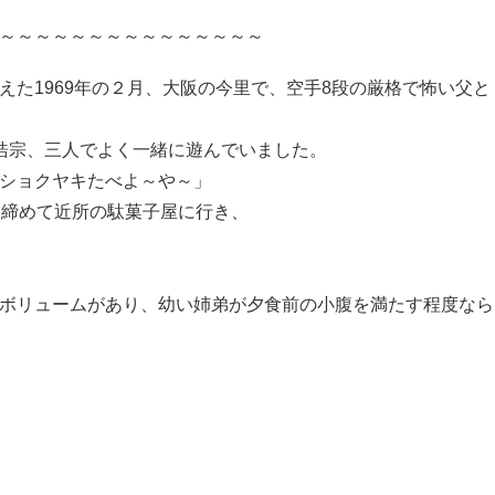
～～～～～～～～～～～～～～～
えた1969年の２月、大阪の今里で、空手8段の厳格で怖い父
浩宗、三人でよく一緒に遊んでいました。
ショクヤキたべよ～や～」
り締めて近所の駄菓子屋に行き、
ボリュームがあり、幼い姉弟が夕食前の小腹を満たす程度なら