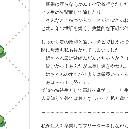
「順番は守らなあかん！小学校行きだした
と人生の先輩面して諭したり、
「そんなとこ持つからソースがこぼれるね
と幼い弟の世話を焼く、典型的な下町の仲
しっかり者の政和と違い、チビで甘えたで
間に母親も私も抜かれてしまいました。
「姉ちゃん最近背縮んだんとちゃうか？（
「縮むかっ！あんたが成長し過ぎやねん。
「姉ちゃんのオッパイよりは栄養いってる
「あほ～っ！（怒）」。
柔道の特待生として高校へ進学し、二年生に
人見知りで外ではおとなしかった私と違い
～～～～～～～～～～～～～～～～～～～
私が短大を卒業してフリーターをしながら