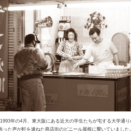
た1993年の4月、東大阪にある近大の学生たちが屯する大学通
、焦った声が軒を連ねた商店街のビニール屋根に響いていました