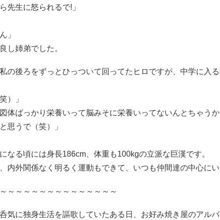
ら先生に怒られるで!」
ん」
良し姉弟でした。
私の後ろをずっとひっついて回ってたヒロですが、中学に入る
笑）」
図体ばっかり栄養いって脳みそに栄養いってないんとちゃうか
と思うで（笑）」
なる頃には身長186cm、体重も100kgの立派な巨漢です。
、内外関係なく明るく運動もできて、いつも仲間達の中心にい
～～～～～～～～～～～～～～～
呑気に独身生活を謳歌していたある日、お好み焼き屋のアルバ